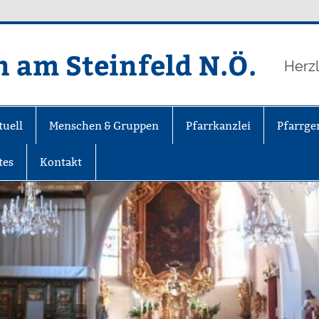
n am Steinfeld N.Ö.
Herz
tuell
Menschen & Gruppen
Pfarrkanzlei
Pfarrge
tes
Kontakt