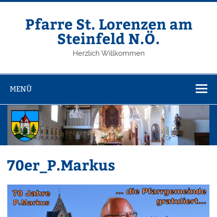
Zum
Inhalt
springen
Pfarre St. Lorenzen am
Steinfeld N.Ö.
Herzlich Willkommen
MENÜ
70er_P.Markus