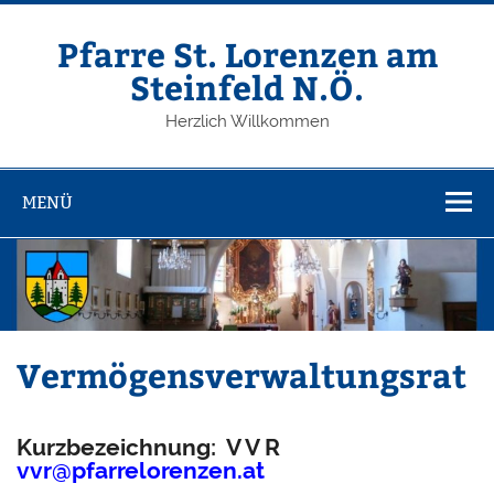
Zum
Inhalt
springen
Pfarre St. Lorenzen am
Steinfeld N.Ö.
Herzlich Willkommen
MENÜ
Vermögensverwaltungsrat
Kurzbezeichnung: V V R
vvr@pfarrelorenzen.at