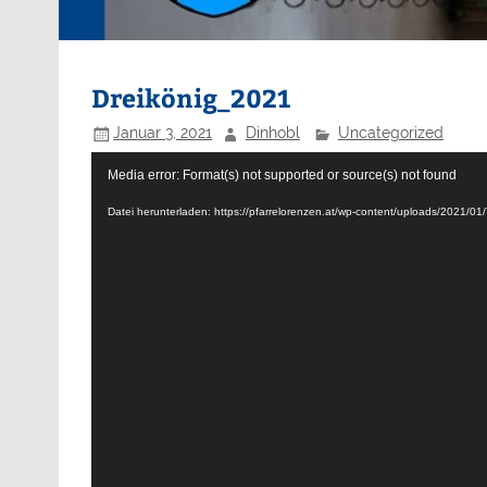
Dreikönig_2021
Januar 3, 2021
Dinhobl
Uncategorized
Video-
Media error: Format(s) not supported or source(s) not found
Player
Datei herunterladen: https://pfarrelorenzen.at/wp-content/uploads/2021