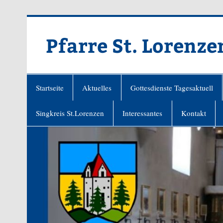
Zum
Inhalt
springen
Pfarre St. Lorenze
Startseite
Aktuelles
Gottesdienste Tagesaktuell
Singkreis St.Lorenzen
Interessantes
Kontakt