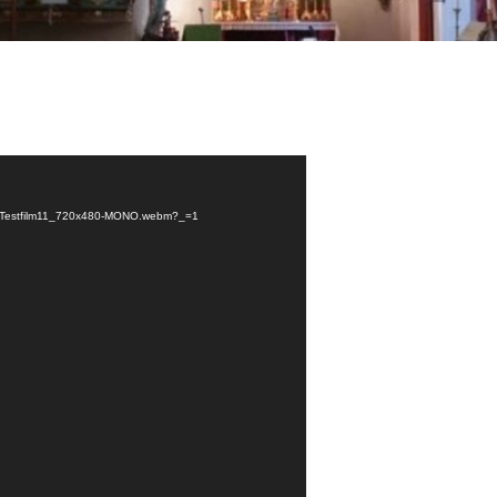
/01/Testfilm11_720x480-MONO.webm?_=1